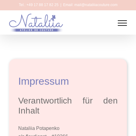
Zum
Tel.: +49 17 88 17 82 25
|
Email: mail@nataliiacouture.com
Inhalt
springen
Impressum
Verantwortlich für den
Inhalt
Nataliia Potapenko